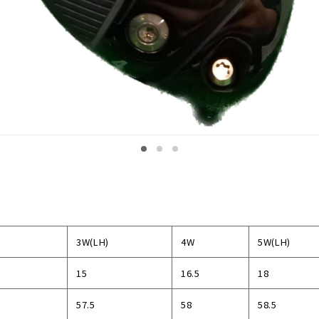
3W(LH)
4W
5W(LH)
15
16.5
18
57.5
58
58.5