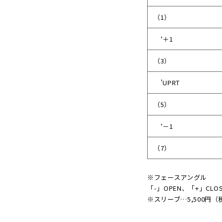
（1）
’＋1
（3）
’UPRT
（5）
’－1
（7）
※フェースアングル
「-」OPEN、「+」CLO
※スリーブ…5,500円（