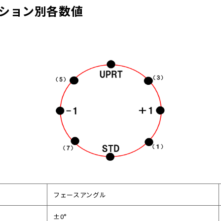
ション別各数値
フェースアングル
±0°