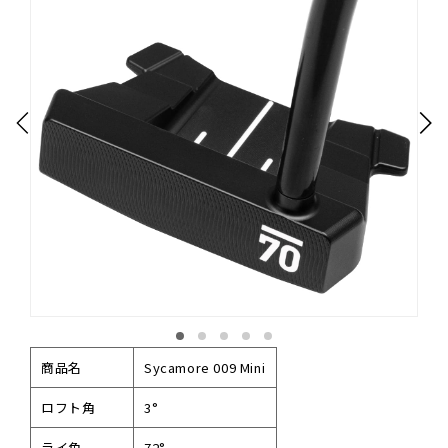
商品名
Sycamore 009 Mini
ロフト角
3°
ライ角
72°