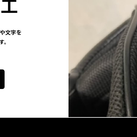
加工
ゴや文字を
す。