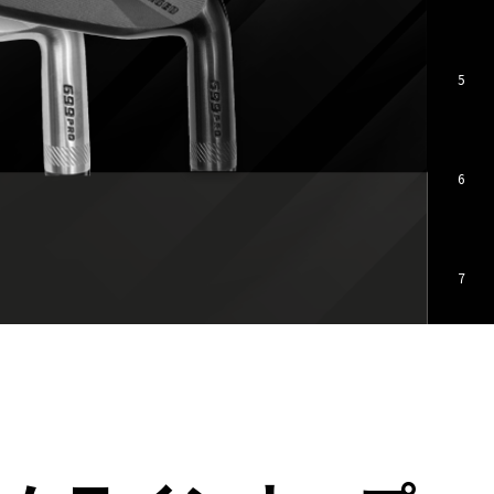
5
6
7
8